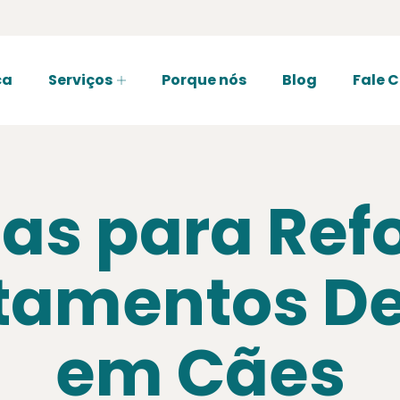
ca
Serviços
Porque nós
Blog
Fale 
as para Ref
amentos De
em Cães