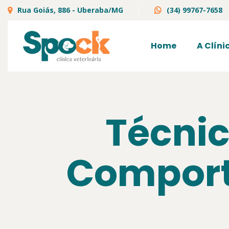
Rua Goiás, 886 - Uberaba/MG
(34) 99767-7658
Home
A Clíni
Técnic
Comport