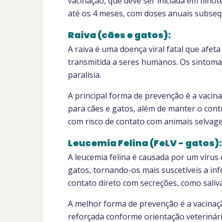
vacinação, que deve ser iniciada em filho
até os 4 meses, com doses anuais subseq
Raiva (cães e gatos):
A raiva é uma doença viral fatal que afet
transmitida a seres humanos. Os sintomas
paralisia.
A principal forma de prevenção é a vacin
para cães e gatos, além de manter o cont
com risco de contato com animais selvage
Leucemia Felina (FeLV - gatos):
A leucemia felina é causada por um víru
gatos, tornando-os mais suscetíveis a in
contato direto com secreções, como saliva
A melhor forma de prevenção é a vacinaçã
reforçada conforme orientação veterinári