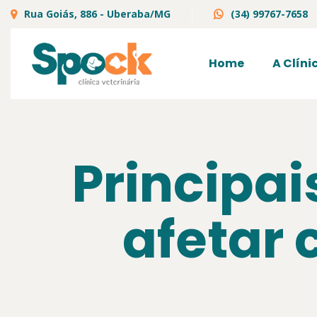
Rua Goiás, 886 - Uberaba/MG
(34) 99767-7658
Home
A Clíni
Principa
afetar 