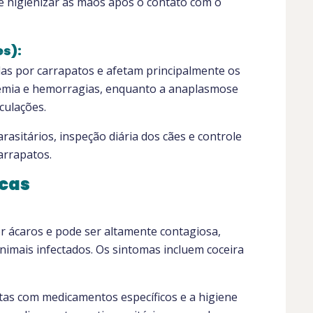
e higienizar as mãos após o contato com o
s):
das por carrapatos e afetam principalmente os
anemia e hemorragias, enquanto a anaplasmose
culações.
rasitários, inspeção diária dos cães e controle
arrapatos.
icas
r ácaros e pode ser altamente contagiosa,
nimais infectados. Os sintomas incluem coceira
tas com medicamentos específicos e a higiene