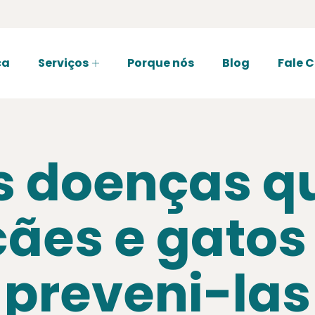
ca
Serviços
Porque nós
Blog
Fale 
is doenças 
cães e gato
preveni-las