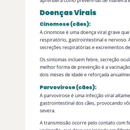
aprenderá como preveni-las de maneira ef
Doenças Virais
Cinomose (cães):
A cinomose é uma doença viral grave que
respiratório, gastrointestinal e nervoso
secreções respiratórias e excrementos de
Os sintomas incluem febre, secreção ocular
melhor forma de prevenção é a vacinação, 
dois meses de idade e reforçada anualme
Parvovirose (cães):
A parvovirose é uma infecção viral altam
gastrointestinal dos cães, provocando vô
severa.
A transmissão ocorre pelo contato com fe