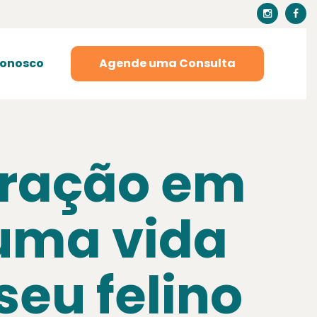
Conosco
Agende uma Consulta
tração em
uma vida
seu felino