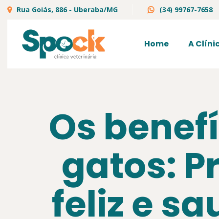
Rua Goiás, 886 - Uberaba/MG
(34) 99767-7658
Home
A Clíni
Os benef
gatos: 
feliz e s