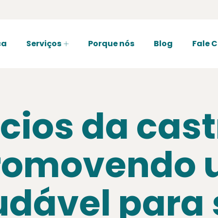
ca
Serviços
Porque nós
Blog
Fale 
ícios da cas
Promovendo 
audável para 